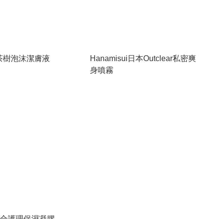
st茶樹泡沫潔膚液
Hanamisui日本Outclear私密爽
身噴霧
感綜合護理保濕凝膠