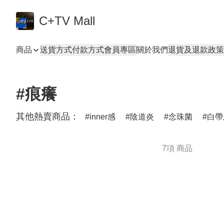
C+TV Mall
商品
送貨方式
付款方式
會員專區
關於我們
退貨及退款政策
#痕癢
其他熱賣商品：
inner感
陰道炎
念珠菌
白帶
7項 商品