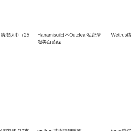
專用清潔抺巾（25
Hanamisui日本Outclear私密清
Wettru
）
潔美白慕絲
保濕凝膠 (10支
wettrust茶樹鎮靜噴霧
inner