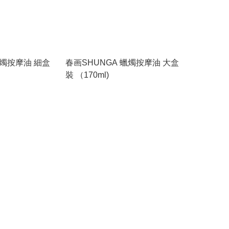
蠟燭按摩油 細盒
春画SHUNGA 蠟燭按摩油 大盒
裝 （170ml)