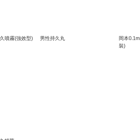
ro 持久噴霧(強效型)
男性持久丸
岡本0.1
裝)