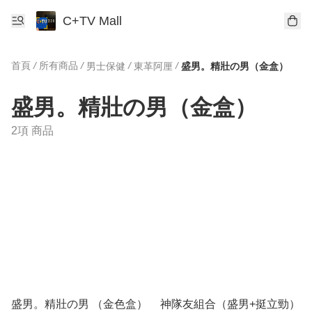
C+TV Mall
首頁
/
所有商品
/
/
/
男士保健
東革阿厘
盛男。精壯の男（金盒）
盛男。精壯の男（金盒）
2項 商品
盛男。精壯の男 （金色盒）
神隊友組合（盛男+挺立勁）