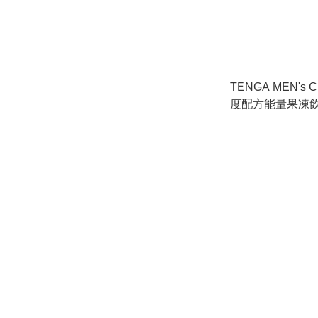
TENGA MEN's 
度配方能量果凍飲品
月到期）