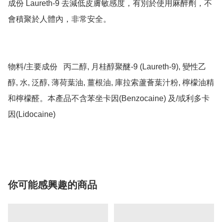
成份 Laureth-9 去減低皮膚敏感度，有別於使用麻醉劑，不
會積聚於人體內，非常安全。

物料/主要成份	丙二醇, 月桂醇聚醚-9 (Laureth-9), 變性乙
醇, 水, 泛醇, 薄荷葉油, 薑根油, 庫拉索蘆薈葉汁粉, 檸檬油精
和檸檬醛。本產品不含苯坐卡因(Benzocaine) 及/或利多卡
因(Lidocaine)

你可能感興趣的商品