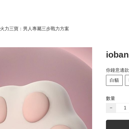
火力三寶：男人專屬三步戰力方案
iob
你鐘意邊款
白貓
數量
−