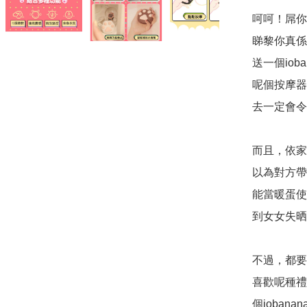
呵呵！屌你
睇黎你真係
送一個iob
呢個按摩器
去一定會令
而且，依家
以為對方帶
能當暖蛋使
到女女失晒
不過，都要
喜歡呢種禮
個ioban