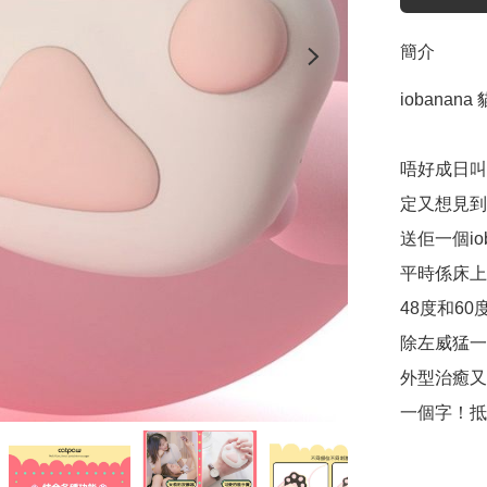
簡介
iobanan
唔好成日叫
定又想見到
送佢一個io
平時係床上
48度和6
除左威猛一
外型治癒又
一個字！抵