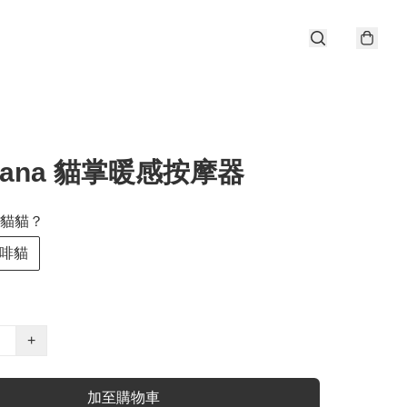
anana 貓掌暖感按摩器
貓貓？
啡貓
+
加至購物車