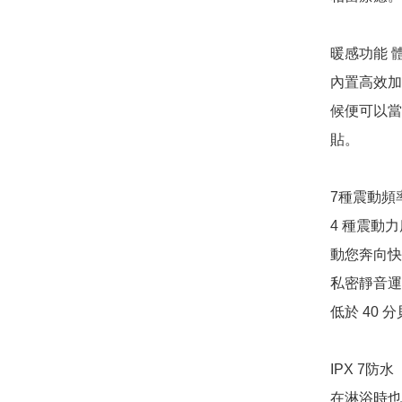
暖感功能 體
內置高效加
候便可以當
貼。

7種震動頻率
4 種震動
動您奔向快
私密靜音運
低於 40
IPX 7防水
