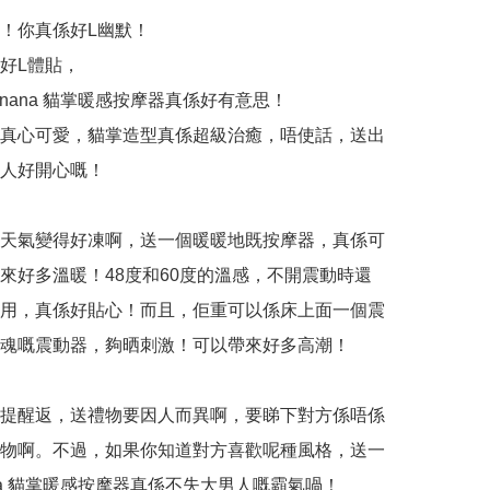
！你真係好L幽默！

好L體貼，

anana 貓掌暖感按摩器真係好有意思！

真心可愛，貓掌造型真係超級治癒，唔使話，送出
人好開心嘅！

天氣變得好凍啊，送一個暖暖地既按摩器，真係可
來好多溫暖！48度和60度的溫感，不開震動時還
用，真係好貼心！而且，佢重可以係床上面一個震
魂嘅震動器，夠晒刺激！可以帶來好多高潮！

提醒返，送禮物要因人而異啊，要睇下對方係唔係
物啊。不過，如果你知道對方喜歡呢種風格，送一
ana 貓掌暖感按摩器真係不失大男人嘅霸氣喎！
