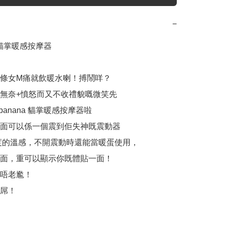
−
a 貓掌暖感按摩器

條女M痛就飲暖水喇！搏鬧咩？

無奈+憤怒而又不收禮貌嘅微笑先

banana 貓掌暖感按摩器啦

面可以係一個震到佢失神既震動器

0度的溫感，不開震動時還能當暖蛋使用，

面，重可以顯示你既體貼一面！

唔老尷！

屌！
