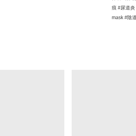
痕 #尿道炎 
mask #陰道