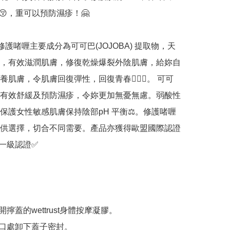
醒神😚，重可以預防濕疹！🤗

st® 修護啫喱主要成分為可可巴(JOJOBA) 提取物，天
，有效滋潤肌膚，修復乾燥爆裂外陰肌膚，給妳自
肌膚，令肌膚回復彈性，回復青春🧏🏻‍♀️。 可可
有效舒緩及預防濕疹，令妳更加無憂無慮。弱酸性
保護女性敏感肌膚保持陰部pH 平衡⚖️。修護啫喱
供選擇，切合不同需要。產品亦獲得歐盟國際認證 
一級認證✅

開擰蓋的wettrust身體按摩凝膠。

開口處卸下蓋子密封。
