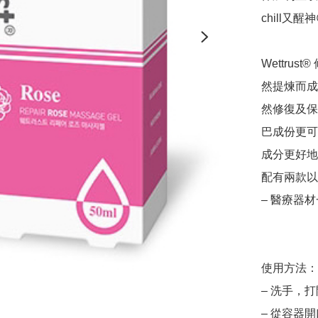
chill又
Wettru
然提煉而成
然修復及保養
巴成份更可
成分更好地
配有兩款以
– 醫療器材
使用方法：

– 洗手，打
– 從容器