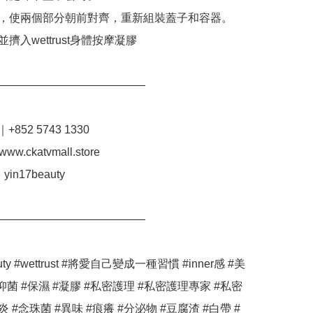
子，使兩個部分朝前對齊，重新組裝蓋子和容器。

並擠入wettrust身體按摩凝膠

—————————————﻿

+852 5743 1330﻿

ww.ckatvmall.store﻿

yin17beauty 

—————————————﻿

auty #wettrust #將愛自己變成一種習慣 #inner感 #美
#抑菌 #保濕 #凝膠 #私密護理 #私密護理專家 #私密
炎 #念珠菌 #異味 #痕癢 #分泌物 #豆腐渣 #白帶 #