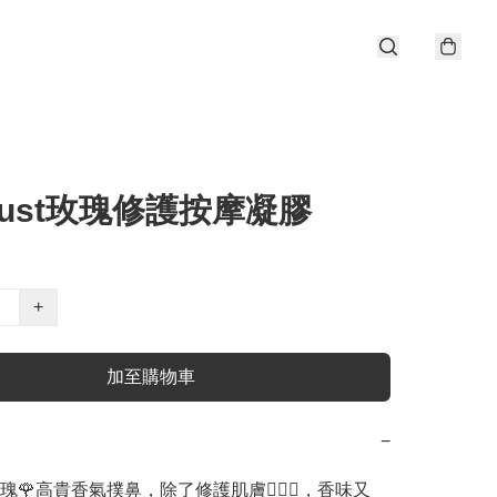
trust玫瑰修護按摩凝膠
+
加至購物車
−
🌹高貴香氣撲鼻，除了修護肌膚🧖🏻‍♀️，香味又