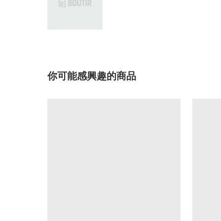
你可能感興趣的商品