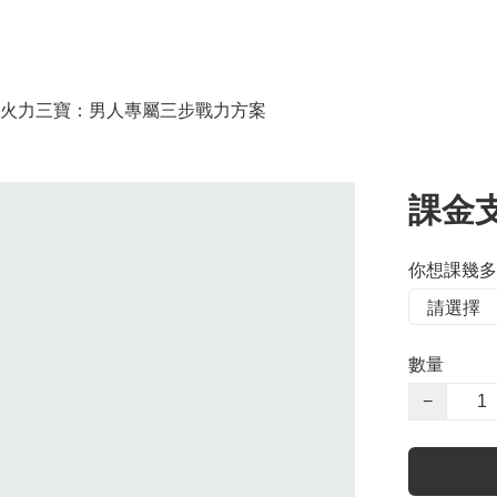
火力三寶：男人專屬三步戰力方案
課金
你想課幾多
數量
−