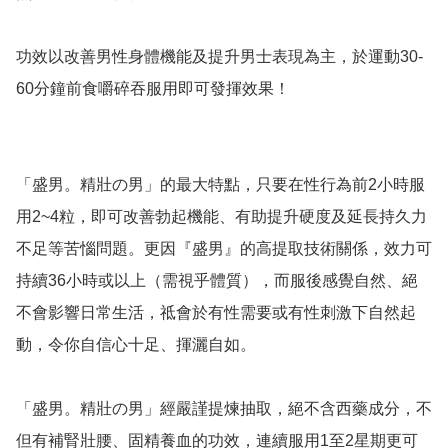
功效以改善男性身體機能及提升男士表現為主，於運動30-
60分鐘前食嚼碎吞服用即可發揮效果！

「盛男。精壯の男」的最大特點，只要在性行為前2小時服
用2~4粒，即可改善勃起機能、有助提升硬度及延長持久力
不足等苦惱問題。更因『盛男』的高提取技術關係，效力可
持續36小時或以上（需視乎體質），而服後感覺自然、絕
不會影響日常生活，祗會於有性需要或有性刺激下自然起
動，令你自信心十足、揮灑自如。

「盛男。精壯の男」經嚴謹提煉抽取，絕不含西藥成分，不
但有補腎壯腰、固精養血的功效，連續服用1至2星期更可