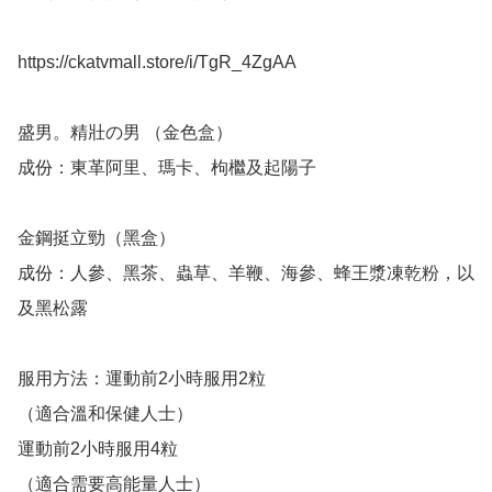
https://ckatvmall.store/i/TgR_4ZgAA

盛男。精壯の男 （金色盒）

成份：東革阿里、瑪卡、枸檵及起陽子

金鋼挺立勁（黑盒）

成份：人參、黑茶、蟲草、羊鞭、海參、蜂王漿凍乾粉，以
及黑松露

服用方法：運動前2小時服用2粒

（適合溫和保健人士）

運動前2小時服用4粒

（適合需要高能量人士）
